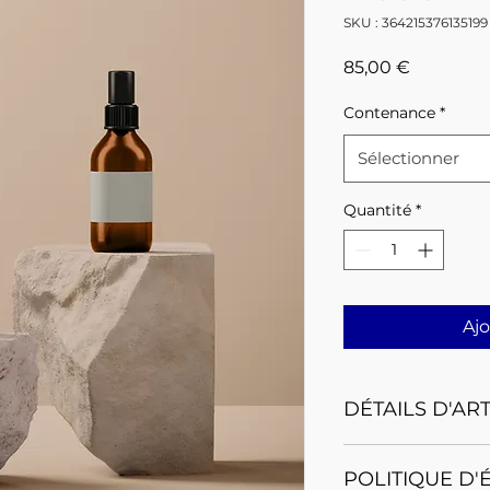
SKU : 364215376135199
Prix
85,00 €
Contenance
*
Sélectionner
Quantité
*
Ajo
DÉTAILS D'AR
Détails d'article. Sa
POLITIQUE D'
de l'article : taille,