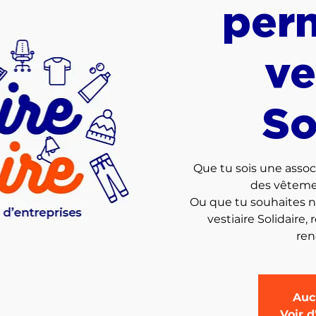
per
ve
So
Que tu sois une assoc
des vêtemen
Ou que tu souhaites nou
vestiaire Solidaire,
Auc
Voir 