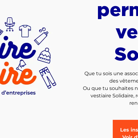
per
ve
So
Que tu sois une assoc
des vêtemen
Ou que tu souhaites nou
vestiaire Solidaire,
Les ins
Voir 