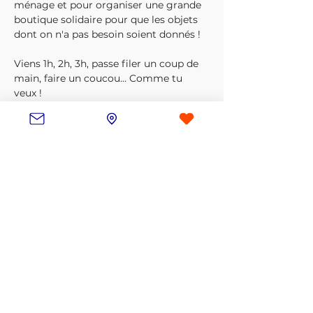
ménage et pour organiser une grande 
boutique solidaire pour que les objets 
dont on n'a pas besoin soient donnés !
Viens 1h, 2h, 3h, passe filer un coup de 
main, faire un coucou... Comme tu 
veux !
Tes missions, avec les bénévoles et un 
référent Souffle du Nord :
Plusieurs lieux sont à vider vers la 
Soufflerie pour organiser la grande 
boutique solidaire
On transporte les objets gardés 
vers les nouveaux lieux
Les objets à jeter seront 
transportés vers la déchèterie
Partager cet événement