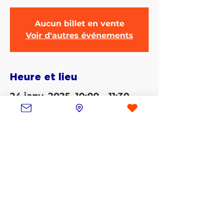
Aucun billet en vente
Voir d'autres événements
Heure et lieu
24 janv. 2025, 10:00 – 11:30
Villeneuve-d'Ascq, 220 Rue Jean Jaurès,
59491 Villeneuve-d'Ascq, France
Partager cet événement
contact@lesouffledunord.com