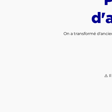
d'
On a transformé d'ancien
⚠️ I