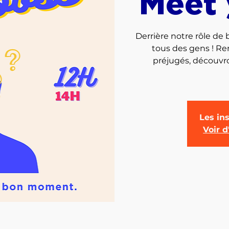
Meet 
Derrière notre rôle de
tous des gens ! R
préjugés, découvr
Les ins
Voir 