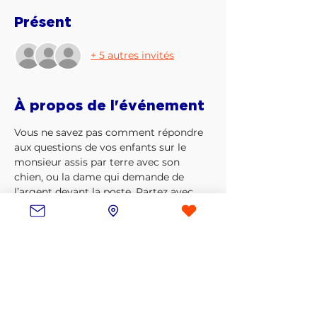
Présent
+ 5 autres invités
À propos de l'événement
Vous ne savez pas comment répondre 
aux questions de vos enfants sur le 
monsieur assis par terre avec son 
chien, ou la dame qui demande de 
l’argent devant la poste. Partez avec 
eux à la rencontre des personnes de la 
rue, guidés par des bénévoles aguerris, 
pour vivre des moments d’humanité, 
d’amitié,  riches, simples, et se rendre 
compte… qu’on est tous juste des gens. 
Changez de regard, vivez un temps fort 
avec vos enfants, construisez ensemble 
un monde dans lequel la peur se 