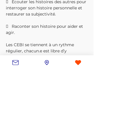
   Écouter les histoires des autres pour 
interroger son histoire personnelle et 
restaurer sa subjectivité.
   Raconter son histoire pour aider et 
agir.
Les CEBI se tiennent à un rythme 
régulier, chacun.e est libre d’y 
participer au rythme qui lui convient, 
de manière anonyme. Une veilleuse 
sera présente lors de chaque cercle 
afin d’assurer la liberté et le respect de 
la parole des 
participant.es
. Les cercles 
sont également ouverts aux témoins 
silencieux.
“Le «je» est le singulier du «nous»”
— Ivan Illich