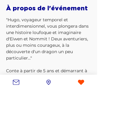
À propos de l'événement
"Hugo, voyageur temporel et 
interdimensionnel, vous plongera dans 
une histoire loufoque et imaginaire 
d'Eïwen et Nommit ! Deux aventuriers, 
plus ou moins courageux, à la 
découverte d'un dragon un peu 
particulier..." 
Conte à partir de 5 ans et démarrant à 
16h pour une durée d'environ 1h15
Prévoir de l'espèce si vous souhaitez 
effectuer le paiement sur place. 
Dans ce cas là, il faudra réserver par 
sms au 0771154332.
En précisant votre nom et prénom, 
nombre, l'âge des enfants ainsi qu'une 
adresse mail.