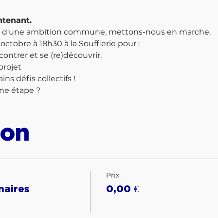
tenant.
r d'une ambition commune, mettons-nous en marche.
ctobre à 18h30 à la Soufflerie pour :
contrer et se (re)découvrir,
projet
ns défis collectifs !
ine étape ?
ion
Prix
naires
0,00 €