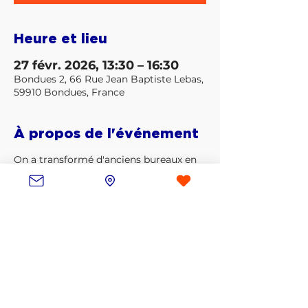
Heure et lieu
27 févr. 2026, 13:30 – 16:30
Bondues 2, 66 Rue Jean Baptiste Lebas,
59910 Bondues, France
À propos de l'événement
On a transformé d'anciens bureaux en 
lieu de vie ! On fait un dernier coup de 
nettoyage afin d'accueillir comme il se 
doit les futurs habitants !
Partager cet événement