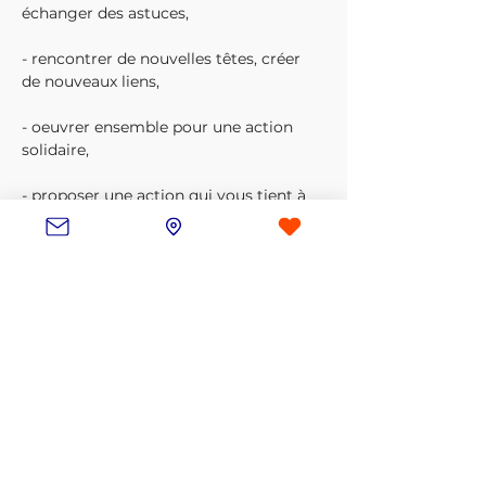
échanger des astuces,

- rencontrer de nouvelles têtes, créer 
de nouveaux liens,

- oeuvrer ensemble pour une action 
solidaire,

- proposer une action qui vous tient à 
coeur, une cause que vous souhaiteriez 
soutenir, relayer le besoin d'une asso, ....

A vos machines et à très vite !
Inscription
Vente expirée
Type de billet
Les Bobines