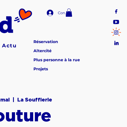
Connexion
Réservation
Actu
Altercité
Plus personne à la rue
Projets
 mai
  |  
La Soufflerie
outure