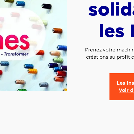
solid
les
Prenez votre machine
créations au profit 
Les ins
Voir 