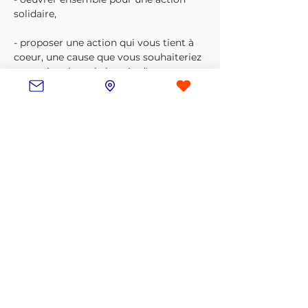
solidaire,

- proposer une action qui vous tient à 
coeur, une cause que vous souhaiteriez 
soutenir, relayer le besoin d'une asso, ....

A vos machines et à très vite !
Inscription
Vente expirée
Type de billet
Les Bobines
Plus d'info
Prix
0,00 €