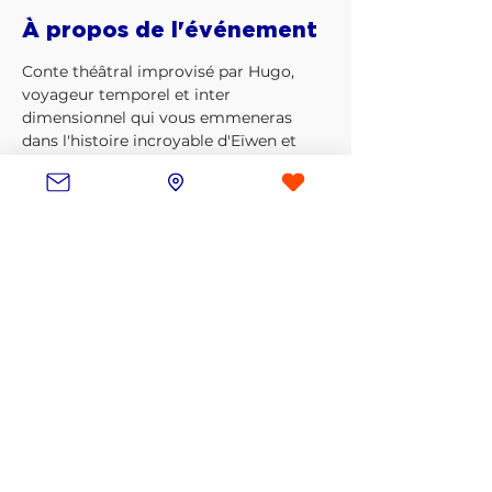
À propos de l'événement
Conte théâtral improvisé par Hugo, 
voyageur temporel et inter 
dimensionnel qui vous emmeneras 
dans l'histoire incroyable d'Eïwen et 
Nommit, deux aventuriers courageux 
malgré eux, embarqués dans une 
histoire qui les dépassent !
Une aventure drôle et loufoque pour 
les enfants à partir de 6 ans mais aussi 
pour les grands enfants 
accompagnants… Avec même une 
petite touche musicale à la fin...
L'objectif est que petits et grands 
passent un bon moment 
Partager cet événement