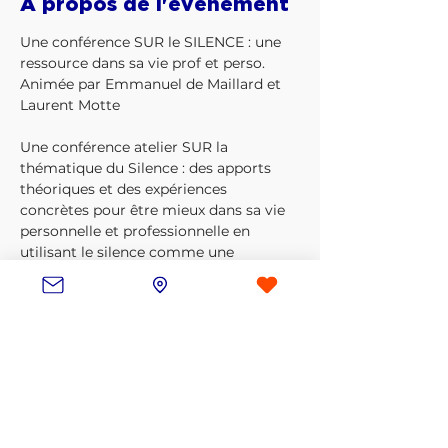
À propos de l'événement
Une conférence SUR le SILENCE : une 
ressource dans sa vie prof et perso. 
Animée par Emmanuel de Maillard et 
Laurent Motte
Une conférence atelier SUR la 
thématique du Silence : des apports 
théoriques et des expériences 
concrètes pour être mieux dans sa vie 
personnelle et professionnelle en 
utilisant le silence comme une 
ressource.
Atelier coanimé par Emmanuel de 
Maillard et Laurent Motte, co-créateurs 
du "Pouvoir du Silence" destiné à des 
dirigeants, managers, accompagnants 
(coachs, formateurs, facilitateurs, 
thérapeutes, consultants, enseignants, 
...)