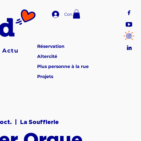
Connexion
Réservation
Actu
Altercité
Plus personne à la rue
Projets
 oct.
  |  
La Soufflerie
ier Orgue