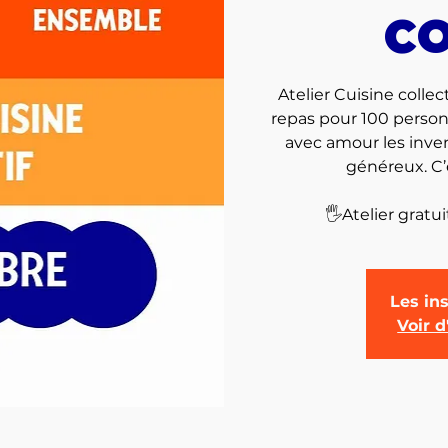
co
Atelier Cuisine collec
repas pour 100 personne
avec amour les inv
généreux. C’e
Les ins
Voir 