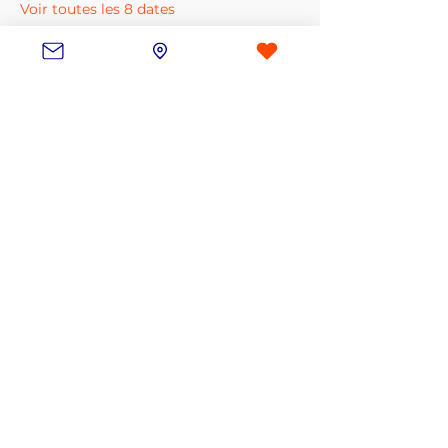
Voir toutes les 8 dates
À propos de l'événement
J'y vais
Partager cet événement
contact@lesouffledunord.com
© 2023 par Le Souffle du Nord