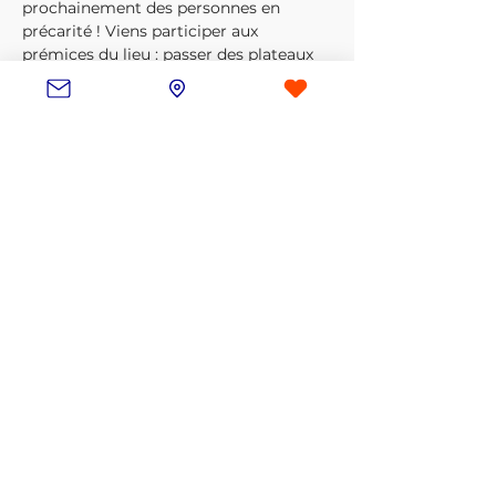
prochainement des personnes en 
précarité ! Viens participer aux 
prémices du lieu : passer des plateaux 
vides à des pièces cloisonnées et du 
beau sol !
Aménagement et logistique 
(transport de matériel)
Petits travaux accessibles à tous : 
pose de sol, création de cloisons, 
installation de cuisine...
Partager cet événement
contact@lesouffledunord.com