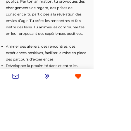
publics. Par ton animation, tu provoques des
changements de regard, des prises de
conscience, tu participes à la révélation des
envies d’agir. Tu crées les rencontres et fais
naître des liens. Tu animes les communautés
en leur proposant des expériences positives.
Animer des ateliers, des rencontres, des
expériences positives, faciliter la mise en place
des parcours d’expériences
Développer la proximité dans et entre les
communautés (citoyens, assos, entreprises),
initier et animer des partages de bonnes
pratiques
Animer les canaux de communication dédiés
(WhatsApp, Slack)
Aller à la rencontre des porteurs de projet du
territoire, représenter le Souffle dans leurs
temps forts
Être force de propositions d’idées nouvelles et
décalées