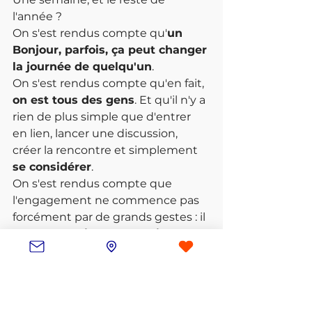
l'année ?
On s'est rendus compte qu'
un 
Bonjour, parfois, ça peut changer 
la journée de quelqu'un
.
On s'est rendus compte qu'en fait, 
on est tous des gens
. Et qu'il n'y a 
rien de plus simple que d'entrer 
en lien, lancer une discussion, 
créer la rencontre et simplement 
se considérer
.
On s'est rendus compte que 
l'engagement ne commence pas 
forcément par de grands gestes : il 
naît d'une 
prise de conscience
, 
d'une 
rencontre
, d'une 
envie de 
faire un peu mieux
.
On s'est rendus compte qu'il 
existait
 tellement de manières 