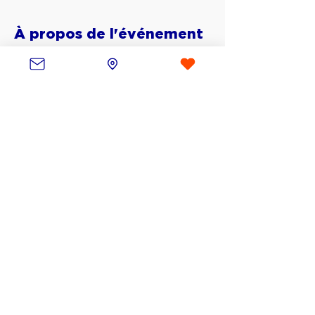
À propos de l'événement
Venez plonger dans la 6 ème 
dimension, dans une aventure loufoque 
pleine de rebondissements explorant le 
monde invisible d'une Bretagne 
secouée par une tempête. Vous serez 
accompagnés par Eïwen et Nommit , 
deux meilleurs amis super courageux.. 
ou pas !
Partager cet événement
contact@lesouffledunord.com