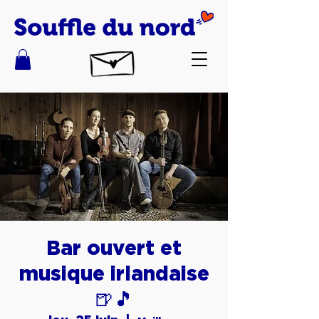
Bar ouvert et
musique irlandaise
🍺🎵