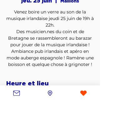
jeu. 25 juin
  |  
Maillons
Venez boire un verre au son de la
musique irlandaise jeudi 25 juin de 19h à
22h.
Des musicien.nes du coin et de
Bretagne se rassembleront au barazar
pour jouer de la musique irlandaise !
Ambiance pub irlandais et apéro en
mode auberge espagnole ! Ramène une
boisson et quelque chose à grignoter !
Heure et lieu
25 juin 2026, 19:00 – 22:00
Maillons, 220 rue jean jaurès 59491
Villeneuve-d'Ascq, France
Partager cet événement